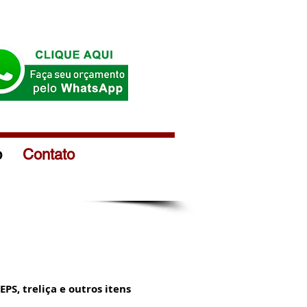
o
Contato
PS, treliça e outros itens